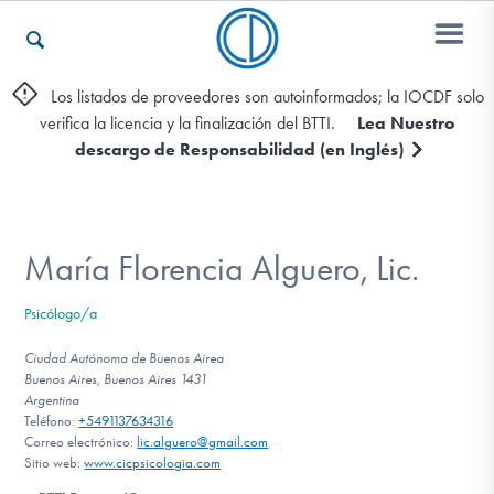
Los listados de proveedores son autoinformados; la IOCDF solo
verifica la licencia y la finalización del BTTI.
Lea Nuestro
Otros Recursos
descargo de Responsabilidad (en Inglés)
Contáctenos
María Florencia Alguero, Lic.
ENGLISH
Psicólogo/a
Encontrar Ayuda
Ciudad Autónoma de Buenos Airea
Buenos Aires, Buenos Aires 1431
Argentina
Teléfono:
+5491137634316
Correo electrónico:
lic.alguero@gmail.com
Aprender Más sobre el TOC
Sitio web:
www.cicpsicologia.com