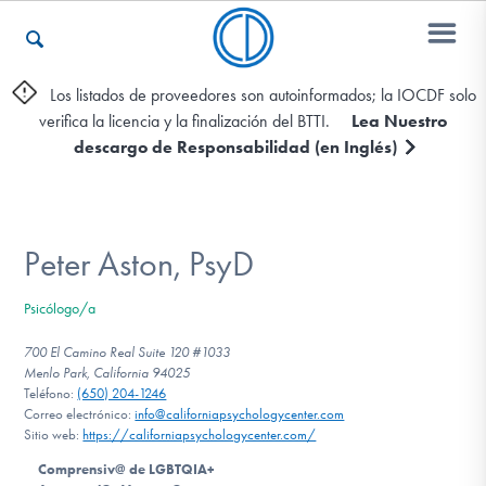
Los listados de proveedores son autoinformados; la IOCDF solo
verifica la licencia y la finalización del BTTI.
Lea Nuestro
Otros Recursos
descargo de Responsabilidad (en Inglés)
Contáctenos
Peter Aston, PsyD
ENGLISH
Psicólogo/a
Encontrar Ayuda
700 El Camino Real Suite 120 #1033
Menlo Park, California 94025
Teléfono:
(650) 204-1246
Correo electrónico:
info@californiapsychologycenter.com
Sitio web:
https://californiapsychologycenter.com/
Aprender Más sobre el TOC
Comprensiv@ de LGBTQIA+