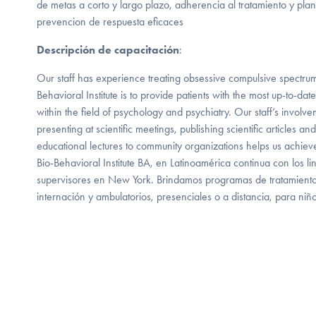
de metas a corto y largo plazo, adherencia al tratamiento y plan
prevencion de respuesta eficaces
Descripción de capacitación
:
Our staff has experience treating obsessive compulsive spectrum
Behavioral Institute is to provide patients with the most up-to-d
within the field of psychology and psychiatry. Our staff’s involv
presenting at scientific meetings, publishing scientific articles an
educational lectures to community organizations helps us achieve
Bio-Behavioral Institute BA, en Latinoamérica continua con los l
supervisores en New York. Brindamos programas de tratamientos 
internación y ambulatorios, presenciales o a distancia, para niñ