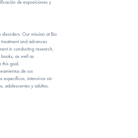
ificación de exposiciones y
 disorders. Our mission at Bio
ate treatment and advances
ement in conducting research,
d books, as well as
 this goal.
ineamientos de sus
específicos, intensivos sin
os, adolescentes y adultos.