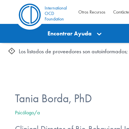
International
Otros Recursos
Contáct
OCD
Foundation
Encontrar Ayuda
Los listados de proveedores son autoinformados; l
Tania Borda, PhD
Psicólogo/a
Clinical Director of Bio-Behavioral In