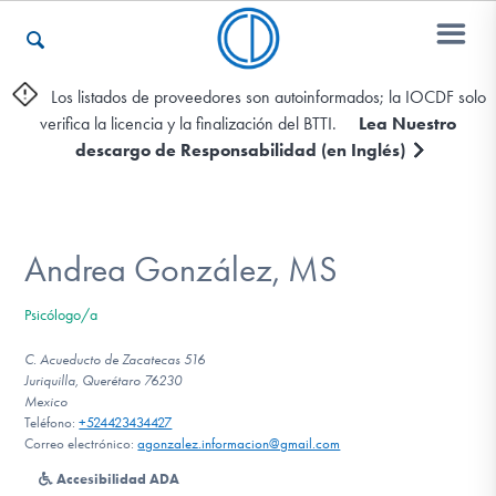
Los listados de proveedores son autoinformados; la IOCDF solo
verifica la licencia y la finalización del BTTI.
Lea Nuestro
Otros Recursos
descargo de Responsabilidad (en Inglés)
Contáctenos
Andrea González, MS
ENGLISH
Psicólogo/a
Encontrar Ayuda
C. Acueducto de Zacatecas 516
Juriquilla, Querétaro 76230
Mexico
Teléfono:
+524423434427
Correo electrónico:
agonzalez.informacion@gmail.com
Aprender Más sobre el TOC
Accesibilidad ADA