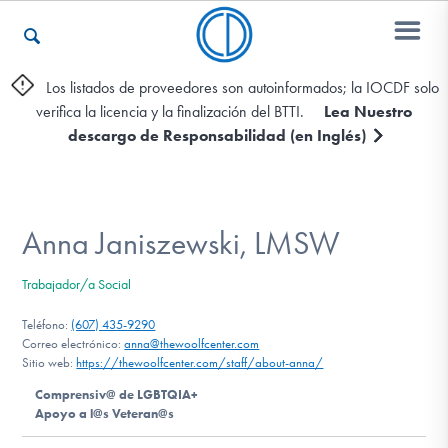
Los listados de proveedores son autoinformados; la IOCDF solo
verifica la licencia y la finalización del BTTI.
Lea Nuestro
Otros Recursos
descargo de Responsabilidad (en Inglés)
Contáctenos
Anna Janiszewski, LMSW
ENGLISH
Trabajador/a Social
Encontrar Ayuda
Teléfono:
(607) 435-9290
Correo electrónico:
anna@thewoolfcenter.com
Sitio web:
https://thewoolfcenter.com/staff/about-anna/
Comprensiv@ de LGBTQIA+
Aprender Más sobre el TOC
Apoyo a l@s Veteran@s