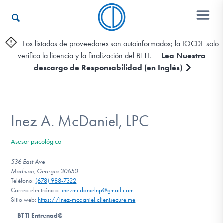
Los listados de proveedores son autoinformados; la IOCDF solo
verifica la licencia y la finalización del BTTI.
Lea Nuestro
Otros Recursos
descargo de Responsabilidad (en Inglés)
Contáctenos
Inez A. McDaniel, LPC
ENGLISH
Asesor psicológico
Encontrar Ayuda
536 East Ave
Madison, Georgia 30650
Teléfono:
(678) 988-7322
Correo electrónico:
inezmcdanielnp@gmail.com
Sitio web:
https://inez-mcdaniel.clientsecure.me
Aprender Más sobre el TOC
BTTI Entrenad@