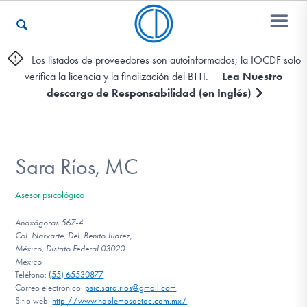
Los listados de proveedores son autoinformados; la IOCDF solo
verifica la licencia y la finalización del BTTI.
Lea Nuestro
Otros Recursos
descargo de Responsabilidad (en Inglés)
Contáctenos
Sara Ríos, MC
ENGLISH
Asesor psicológico
Encontrar Ayuda
Anaxágoras 567-4
Col. Narvarte, Del. Benito Juarez,
México, Distrito Federal 03020
Mexico
Teléfono:
(55) 65530877
Aprender Más sobre el TOC
Correo electrónico:
psic.sara.rios@gmail.com
Sitio web:
http://www.hablemosdetoc.com.mx/