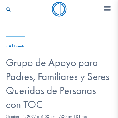
Who We Are
« All Events
Recovery & Support
Grupo de Apoyo para
Padres, Familiares y Seres
For Professionals
Queridos de Personas
Our Websites
con TOC
October 12, 2027 at 6:00 pm
-
7:00 pm
EDT
free