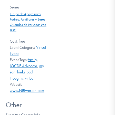
Series:
Grupo de Apoyo para
Padres, Familiares y Seres
Queridos de Personas con
TOC
Cost:
free
Event Category:
Virtual
Event
Event Tags:
family
,
IOCDF Advocate
,
my
son thinks bad
thoughts
,
virtual
Website:
www.NBIweston.com
Other
Submitter Contact Info