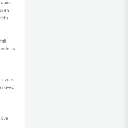
rapie.
us en
défis
fait
arfait »
s
si vous
ces avec
a
t que