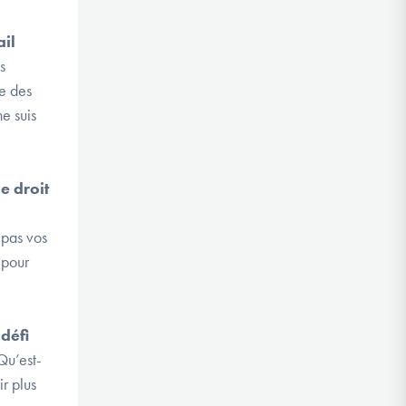
ail
s
re des
ne suis
e droit
 pas vos
 pour
défi
Qu’est-
r plus