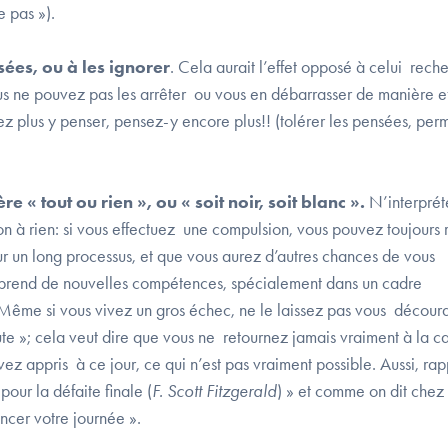
e pas »).
ées, ou à les ignorer
. Cela aurait l’effet opposé à celui reche
us ne pouvez pas les arrêter ou vous en débarrasser de manière e
lez plus y penser, pensez-y encore plus!! (tolérer les pensées, per
« tout ou rien », ou « soit noir, soit blanc ».
N’interprét
 à rien: si vous effectuez une compulsion, vous pouvez toujours 
r un long processus, et que vous aurez d’autres chances de vous
pprend de nouvelles compétences, spécialement dans un cadre
 Même si vous vivez un gros échec, ne le laissez pas vous décour
te »; cela veut dire que vous ne retournez jamais vraiment à la c
vez appris à ce jour, ce qui n’est pas vraiment possible. Aussi, ra
our la défaite finale (
F. Scott Fitzgerald
) » et comme on dit chez 
cer votre journée ».