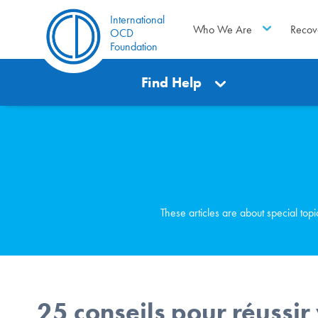
International
Who We Are
Recov
OCD
Foundation
Find Help
These articles are about special top
25 conseils pour réussir