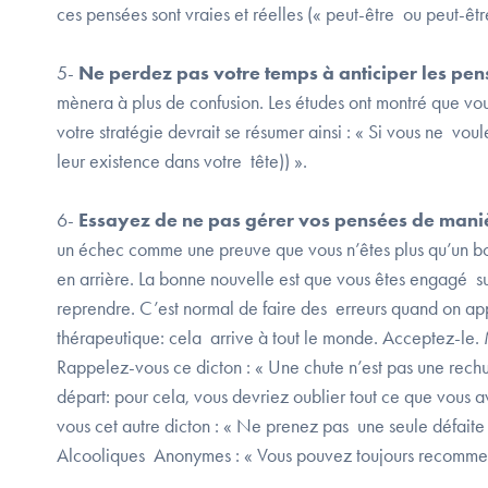
ces pensées sont vraies et réelles (« peut-être ou peut-êtr
5-
Ne perdez pas votre temps à anticiper les pens
mènera à plus de confusion. Les études ont montré que vo
votre stratégie devrait se résumer ainsi : « Si vous ne vou
leur existence dans votre tête)) ».
6-
Essayez de ne pas gérer vos pensées de manière 
un échec comme une preuve que vous n’êtes plus qu’un bon
en arrière. La bonne nouvelle est que vous êtes engagé su
reprendre. C’est normal de faire des erreurs quand on a
thérapeutique: cela arrive à tout le monde. Acceptez-le.
Rappelez-vous ce dicton : « Une chute n’est pas une rechu
départ: pour cela, vous devriez oublier tout ce que vous a
vous cet autre dicton : « Ne prenez pas une seule défaite p
Alcooliques Anonymes : « Vous pouvez toujours recommen