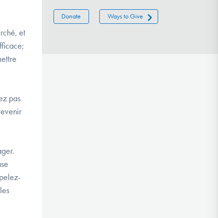
Donate
Ways to Give
rché, et
fficace;
mettre
ez pas
revenir
ager.
ase
ppelez-
les