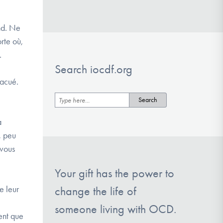
nd. Ne
rte où,
.
Search iocdf.org
vacué.
a
, peu
 vous
Your gift has the power to
e leur
change the life of
someone living with OCD.
ent que