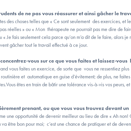
dents de ne pas vous réassurer et ainsi gâcher le trav
ites des choses telles que « Ce sont seulement des exercices, et le
 pas réelles » ou « Mon thérapeute ne pourrait pas me dire de fai
« Je fais seulement cela parce qu’on m’a dit de le faire, alors je 
ent gâcher tout le travail effectué à ce jour.
concentrez-vous sur ce que vous faites et laissez-vous l
and vous faites un exercice, de sorte que vous ne ressentiez plus
 routinière et automatique en guise d’évitement; de plus, ne faites
s.Vous êtes en train de bâtir une tolérance vis-à-vis vos peurs, et
lièrement prenant, ou que vous vous trouvez devant un 
e une opportunité de devenir meilleur au lieu de dire « Ah non! 
a va être bon pour moi; c’est une chance de pratiquer et de deveni