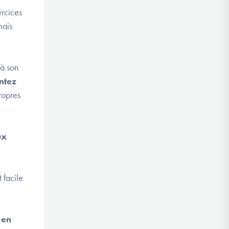
ercices
mais
 à son
ntez
ropres
eux
 facile
 en