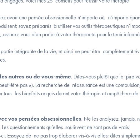
à engagés. Voici mes 25 conseils pour réussir votre thérapie
ez avoir une pensée obsessionnelle n’importe où, n’importe qua
oduisent; soyez préparés à utiliser vos outils thérapeutiques n’impo
, assurez-vous d’en parler à votre thérapeute pour le tenir informé
it partie intégrante de la vie, et ainsi ne peut être complètement é
es.
des autres ou de vous-même
. Dites-vous plutôt que le pire v
 ou peut-être pas »). La recherche de réassurance est une compulsion
er tous les bienfaits acquis durant votre thérapie et empêchera de
vec vos pensées obsessionnelles
. Ne les analysez jamais, n
 Les questionnements qu’elles soulèvent ne sont pas de vrais
-ci. Essayez de ne pas trop élaborer vis-à-vis elles; dites simplem