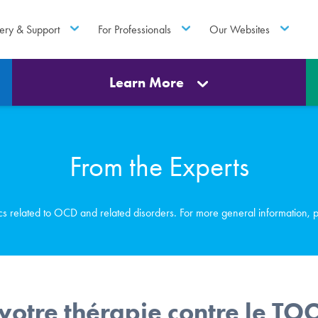
ery & Support
For Professionals
Our Websites
Learn More
From the Experts
ics related to OCD and related disorders. For more general information, 
 votre thérapie contre le TO