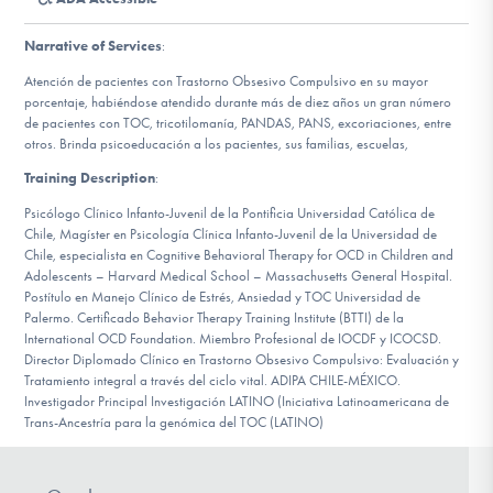
DONATE
Narrative of Services
:
ESPAÑOL
Atención de pacientes con Trastorno Obsesivo Compulsivo en su mayor
porcentaje, habiéndose atendido durante más de diez años un gran número
de pacientes con TOC, tricotilomanía, PANDAS, PANS, excoriaciones, entre
Find Help
otros. Brinda psicoeducación a los pacientes, sus familias, escuelas,
Training Description
:
Psicólogo Clínico Infanto-Juvenil de la Pontificia Universidad Católica de
Chile, Magíster en Psicología Clínica Infanto-Juvenil de la Universidad de
Learn More
Chile, especialista en Cognitive Behavioral Therapy for OCD in Children and
Adolescents – Harvard Medical School – Massachusetts General Hospital.
Postítulo en Manejo Clínico de Estrés, Ansiedad y TOC Universidad de
Palermo. Certificado Behavior Therapy Training Institute (BTTI) de la
Get Involved
International OCD Foundation. Miembro Profesional de IOCDF y ICOCSD.
Director Diplomado Clínico en Trastorno Obsesivo Compulsivo: Evaluación y
Tratamiento integral a través del ciclo vital. ADIPA CHILE-MÉXICO.
Investigador Principal Investigación LATINO (Iniciativa Latinoamericana de
Trans-Ancestría para la genómica del TOC (LATINO)