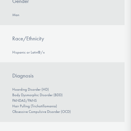
Gender
Man
Race/Ethnicity
Hispanic or Latin@/x
Diagnosis
Hoarding Disorder (HD)
Body Dysmorphic Disorder (BDD)
PANDAS/PANS
Hair Pulling (Trichotillomania)
Obsessive Compulsive Disorder (OCD)