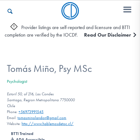
Provider listings are self-reported and licensure and BTTI
completion are verified by the IOCDF.
Read Our Disclaimer
Who We Are
Recovery & Support
Tomás Miño, Psy MSc
Psychologist
For Professionals
Estoril 50, of 216, Las Condes
Santiago, Region Metropolitana 7750000
Chile
Phone:
+56973991545
Our Websites
Email:
tomasminolandon@gmail.com
Website:
http://www.hablemosdetoc.cl/
BTTI Trained
ADA Accessible