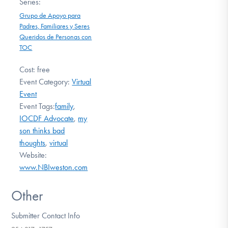
Series:
Grupo de Apoyo para
Padres, Familiares y Seres
Queridos de Personas con
TOC
Cost:
free
Event Category:
Virtual
Event
Event Tags:
family
,
IOCDF Advocate
,
my
son thinks bad
thoughts
,
virtual
Website:
www.NBIweston.com
Other
Submitter Contact Info