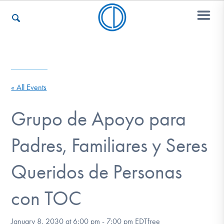
Who We Are
« All Events
Recovery & Support
Grupo de Apoyo para
Padres, Familiares y Seres
For Professionals
Queridos de Personas
Our Websites
con TOC
January 8, 2030 at 6:00 pm
-
7:00 pm
EDT
free