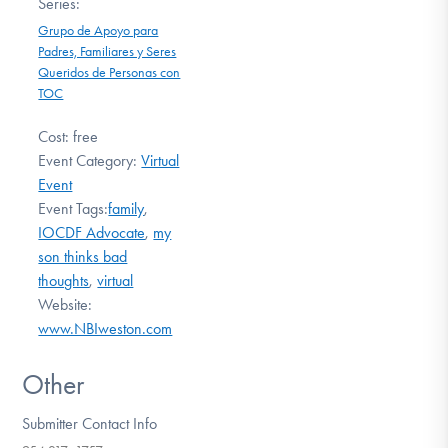
Series:
Grupo de Apoyo para
Padres, Familiares y Seres
Queridos de Personas con
TOC
Cost:
free
Event Category:
Virtual
Event
Event Tags:
family
,
IOCDF Advocate
,
my
son thinks bad
thoughts
,
virtual
Website:
www.NBIweston.com
Other
Submitter Contact Info