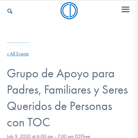
Who We Are
« All Events
Recovery & Support
Grupo de Apoyo para
Padres, Familiares y Seres
For Professionals
Queridos de Personas
Our Websites
con TOC
July 9, 2030 at 6:00 pm
-
7:00 pm
EDT
free