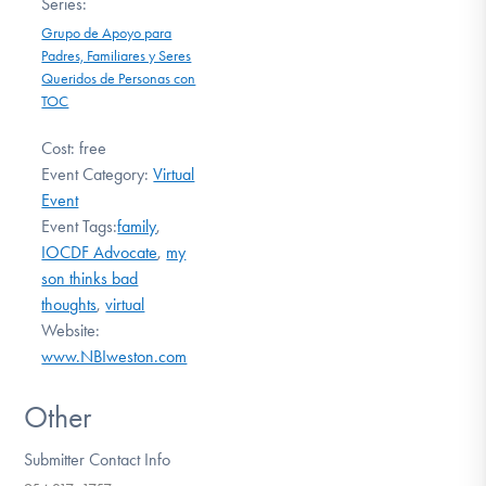
Series:
Grupo de Apoyo para
Padres, Familiares y Seres
Queridos de Personas con
TOC
Cost:
free
Event Category:
Virtual
Event
Event Tags:
family
,
IOCDF Advocate
,
my
son thinks bad
thoughts
,
virtual
Website:
www.NBIweston.com
Other
Submitter Contact Info