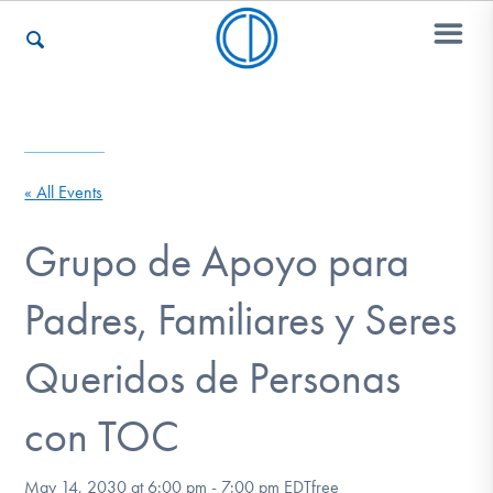
Who We Are
« All Events
Recovery & Support
Grupo de Apoyo para
Padres, Familiares y Seres
For Professionals
Queridos de Personas
Our Websites
con TOC
May 14, 2030 at 6:00 pm
-
7:00 pm
EDT
free