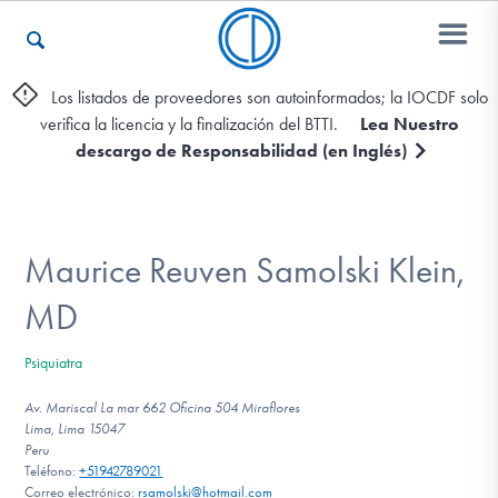
Los listados de proveedores son autoinformados; la IOCDF solo
verifica la licencia y la finalización del BTTI.
Lea Nuestro
Otros Recursos
descargo de Responsabilidad (en Inglés)
Contáctenos
Maurice Reuven Samolski Klein,
ENGLISH
MD
Encontrar Ayuda
Psiquiatra
Av. Mariscal La mar 662 Oficina 504 Miraflores
Lima, Lima 15047
Peru
Aprender Más sobre el TOC
Teléfono:
+51942789021
Correo electrónico:
rsamolski@hotmail.com